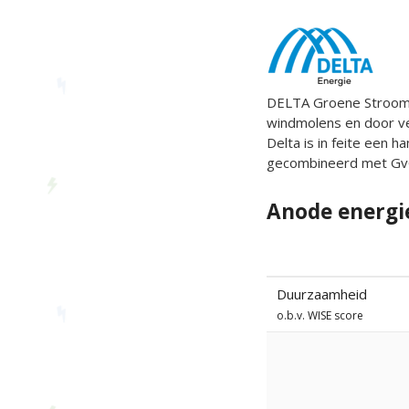
DELTA Groene Stroom 
windmolens en door v
Delta is in feite een 
gecombineerd met GvO'
Anode energie
Duurzaamheid
o.b.v. WISE score