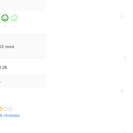
Ontevreden
Tevreden
Zeer
vreden
tevreden
-
-
33
/mnd
128
-
56 reviews