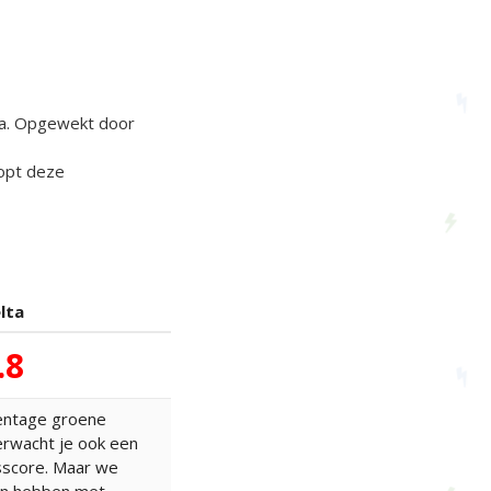
pa. Opgewekt door
oopt deze
lta
.8
entage groene
rwacht je ook een
score. Maar we