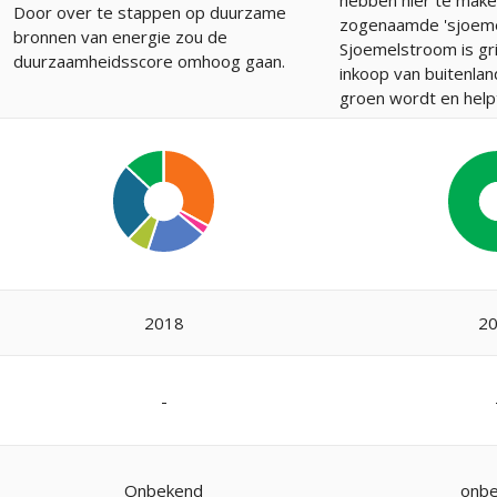
hebben hier te mak
Door over te stappen op duurzame
zogenaamde 'sjoeme
bronnen van energie zou de
Sjoemelstroom is gr
duurzaamheidsscore omhoog gaan.
inkoop van buitenlan
groen wordt en helpt
2018
2
-
Onbekend
onb