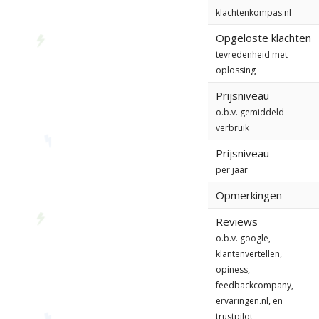
klachtenkompas.nl
Opgeloste klachten
tevredenheid met
oplossing
Prijsniveau
o.b.v. gemiddeld
verbruik
Prijsniveau
per jaar
Opmerkingen
Reviews
o.b.v. google,
klantenvertellen,
opiness,
feedbackcompany,
ervaringen.nl, en
trustpilot