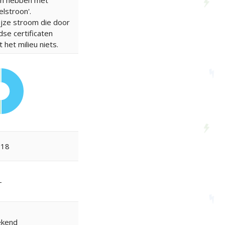
en hebben met
lstroon'.
ijze stroom die door
dse certificaten
 het milieu niets.
018
-
ekend