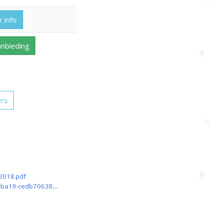
 info
anbieding
ers
_2018.pdf
https://www.klachtenkompas.nl/bedrijf/anode-energie/details?companyId=2f010b06-16e8-4885-ba19-cedb706382c0