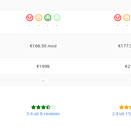
Zeer
Ontevreden
Tevreden
Zeer
Zeer
ontevreden
tevreden
onte
-
-
-
-
-
-
€166.50
€177.
/mnd
€1998
€2
-
3.4 uit 8 reviews
2.4 uit 1