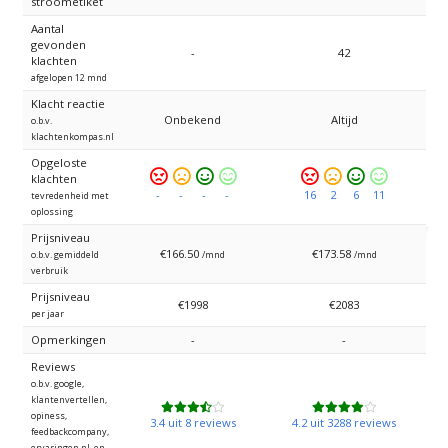
stroometiket
Aantal
gevonden
-
42
klachten
afgelopen 12 mnd
Klacht reactie
Onbekend
Altijd
o.b.v.
klachtenkompas.nl
Opgeloste
Zeer
Ontevreden
Tevreden
Zeer
Zeer
Ontevreden
Tevreden
Zeer
klachten
ontevreden
tevreden
ontevreden
tevreden
-
-
-
-
16
2
6
11
tevredenheid met
oplossing
Prijsniveau
€166.50
€173.58
o.b.v. gemiddeld
/mnd
/mnd
verbruik
Prijsniveau
€1998
€2083
per jaar
Opmerkingen
-
-
Reviews
o.b.v. google,
klantenvertellen,
opiness,
3.4 uit 8 reviews
4.2 uit 3288 reviews
feedbackcompany,
ervaringen.nl, en