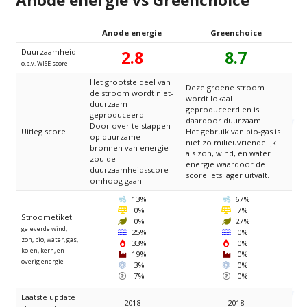
Anode energie vs Greenchoice
Anode energie
Greenchoice
Duurzaamheid
2.8
8.7
o.b.v. WISE score
Het grootste deel van
Deze groene stroom
de stroom wordt niet-
wordt lokaal
duurzaam
geproduceerd en is
geproduceerd.
daardoor duurzaam.
Door over te stappen
Uitleg score
Het gebruik van bio-gas is
op duurzame
niet zo milieuvriendelijk
bronnen van energie
als zon, wind, en water
zou de
energie waardoor de
duurzaamheidsscore
score iets lager uitvalt.
omhoog gaan.
Wind
Wind
13%
67%
Zon
Zon
0%
7%
Stroometiket
Bio
Bio
0%
27%
geleverde wind,
Water
Water
25%
0%
zon, bio, water, gas,
Gas
Gas
33%
0%
kolen, kern, en
Kolen
Kolen
19%
0%
overig energie
Kernenergie
Kernenergie
3%
0%
Overig
Overig
7%
0%
Laatste update
2018
2018