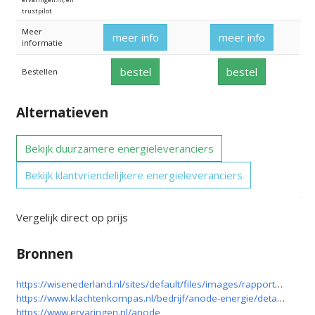
trustpilot
Meer
meer info
meer info
informatie
bestel
bestel
Bestellen
Alternatieven
Bekijk duurzamere energieleveranciers
Bekijk klantvriendelijkere energieleveranciers
Vergelijk direct op prijs
Bronnen
https://wisenederland.nl/sites/default/files/images/rapport_duurzaamheid_stroomleveranciers_2018.pdf
https://www.klachtenkompas.nl/bedrijf/anode-energie/details?companyId=2f010b06-16e8-4885-ba19-cedb706382c0
https://www.ervaringen.nl/anode