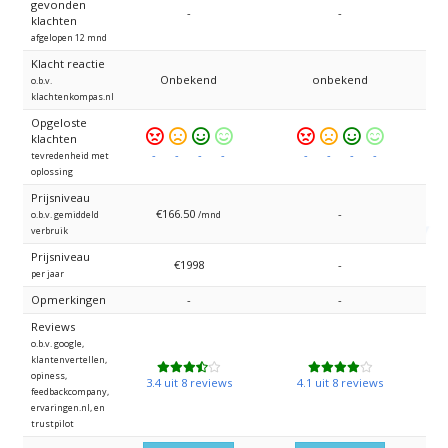
gevonden
-
-
klachten
afgelopen 12 mnd
Klacht reactie
Onbekend
onbekend
o.b.v.
klachtenkompas.nl
Opgeloste
Zeer
Ontevreden
Tevreden
Zeer
Zeer
Ontevreden
Tevreden
Zeer
klachten
ontevreden
tevreden
ontevreden
tevreden
-
-
-
-
-
-
-
-
tevredenheid met
oplossing
Prijsniveau
€166.50
-
o.b.v. gemiddeld
/mnd
verbruik
Prijsniveau
€1998
-
per jaar
Opmerkingen
-
-
Reviews
o.b.v. google,
klantenvertellen,
opiness,
3.4 uit 8 reviews
4.1 uit 8 reviews
feedbackcompany,
ervaringen.nl, en
trustpilot