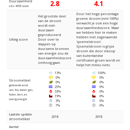
Duurzaamheid
2.8
4.1
o.b.v. WISE score
Door het hoge percentage
Het grootste deel
groene stroom (nml 100%)
van de stroom
verwacht je ook een hoge
wordt niet-
duurzaamheidsscore. Maar
duurzaam
we hebben hier te maken
geproduceerd.
hebben met zogenaamde
Uitleg score
Door over te
'sjoemelstroon'.
stappen op
Sjoemelstroom is grijze
duurzame bronnen
stroom die door inkoop
van energie zou de
van buitenlandse
duurzaamheidsscore
certificaten groen wordt en
omhoog gaan.
helpt het milieu niets.
Wind
Wind
13%
100%
Zon
Zon
0%
0%
Stroometiket
Bio
Bio
0%
0%
geleverde wind,
Water
Water
25%
0%
zon, bio, water, gas,
Gas
Gas
33%
0%
kolen, kern, en
Kolen
Kolen
19%
0%
overig energie
Kernenergie
Kernenergie
3%
0%
Overig
Overig
7%
0%
Laatste update
2018
2018
stroometiket
Aantal