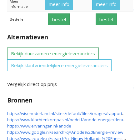
Meer
meer info
meer info
informatie
bestel
bestel
Bestellen
Alternatieven
Bekijk duurzamere energieleveranciers
Bekijk klantvriendelijkere energieleveranciers
Vergelijk direct op prijs
Bronnen
https://wisenederland.nl/sites/default/files/images/rapport_duurzaamheid_stroomleveranciers_2018.pdf
https://www.klachtenkompas.nl/bedrijf/anode-energie/details?companyId=2f010b06-16e8-4885-ba19-cedb706382c0
https://www.ervaringen.nl/anode
https://www.google.nl/search?q=Anode%20Energie+review
https://www.google.nl/search?q=Nieuw-Hollands%20Energiebedrijf+review