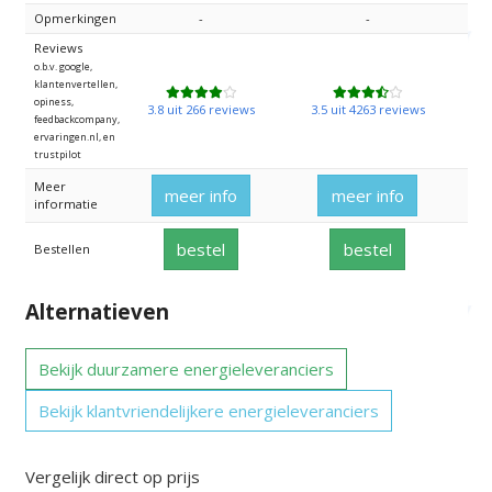
Opmerkingen
-
-
Reviews
o.b.v. google,
klantenvertellen,
opiness,
3.8 uit 266 reviews
3.5 uit 4263 reviews
feedbackcompany,
ervaringen.nl, en
trustpilot
Meer
meer info
meer info
informatie
bestel
bestel
Bestellen
Alternatieven
Bekijk duurzamere energieleveranciers
Bekijk klantvriendelijkere energieleveranciers
Vergelijk direct op prijs