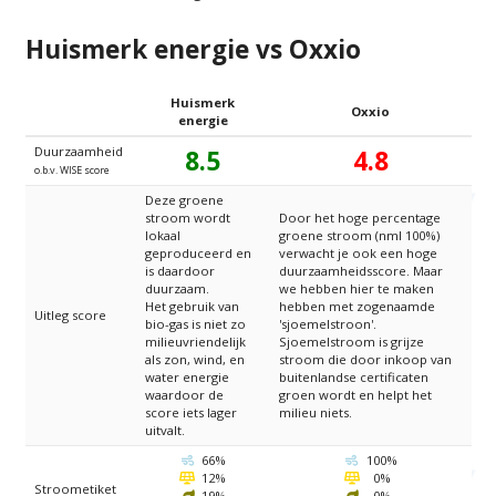
Huismerk energie vs Oxxio
Huismerk
Oxxio
energie
Duurzaamheid
8.5
4.8
o.b.v. WISE score
Deze groene
stroom wordt
Door het hoge percentage
lokaal
groene stroom (nml 100%)
geproduceerd en
verwacht je ook een hoge
is daardoor
duurzaamheidsscore. Maar
duurzaam.
we hebben hier te maken
Het gebruik van
hebben met zogenaamde
Uitleg score
bio-gas is niet zo
'sjoemelstroon'.
milieuvriendelijk
Sjoemelstroom is grijze
als zon, wind, en
stroom die door inkoop van
water energie
buitenlandse certificaten
waardoor de
groen wordt en helpt het
score iets lager
milieu niets.
uitvalt.
Wind
Wind
66%
100%
Zon
Zon
12%
0%
Stroometiket
Bio
Bio
19%
0%